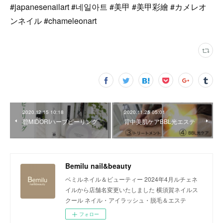
#japanesenailart #네일아트 #美甲 #美甲彩繪 #カメレオ
ンネイル #chameleonart
2020.12.15 10:18
2020.11.25 05:01
碧MIDORIハーブピーリング
背中美肌ケアBBL光エステ
Bemilu nail&beauty
ベミルネイル＆ビューティー 2024年4月ルチェネ
イルから店舗名変更いたしました 横須賀ネイルス
クール ネイル・アイラッシュ・脱毛＆エステ
フォロー