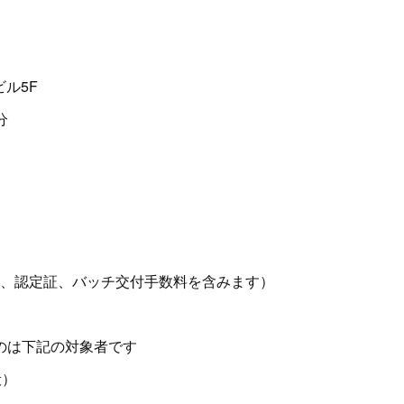
ビル5F
分
、認定証、バッチ交付手数料を含みます）
るのは下記の対象者です
般）