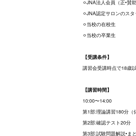
⚪︎JNA法人会員（正•賛
⚪︎JNA認定サロンのス
⚪︎当校の在校生
⚪︎当校の卒業生
【受講条件】
講習会受講時点で18歳
【講習時間】
10:00〜14:00
第1部:理論講習180分（
第2部:確認テスト20分
第3部:試験問題解説•ま