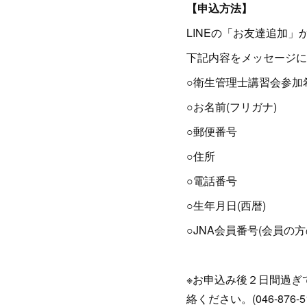
【申込方法】
LINEの「お友達追加」
下記内容をメッセージに
○衛生管理士講習会参加
○お名前(フリガナ)
○郵便番号
○住所
○電話番号
○生年月日(西暦)
○JNA会員番号(会員の方
※お申込み後２日間過ぎ
絡ください。(046-876-51