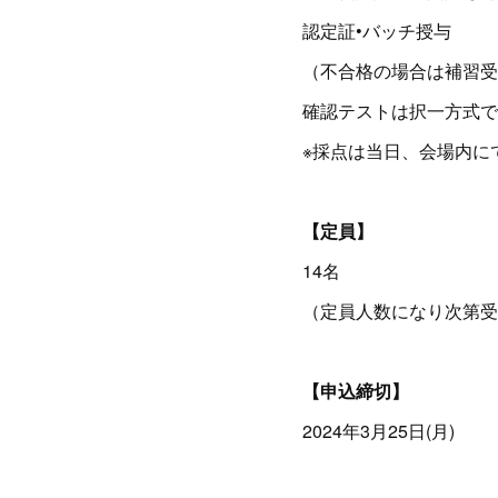
認定証•バッチ授与
（不合格の場合は補習受
確認テストは択一方式で
※採点は当日、会場内に
【定員】
14名
（定員人数になり次第受
【申込締切】
2024年3月25日(月)