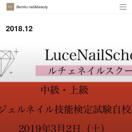
Bemilu nail&beauty
2018
.
12