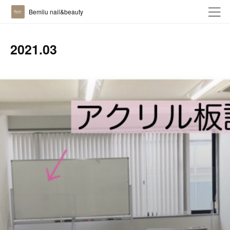
Bemilu nail&beauty
2021
.
03