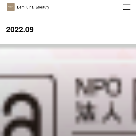
Bemilu nail&beauty
2022
.
09