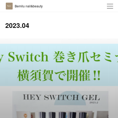
Bemilu nail&beauty
2023
.
04