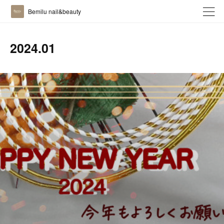
Bemilu nail&beauty
2024
.
01