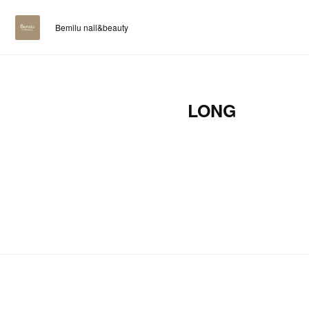
Bemilu nail&beauty
LONG