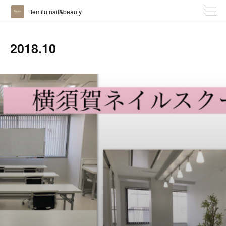
Bemilu nail&beauty
2018
.
10